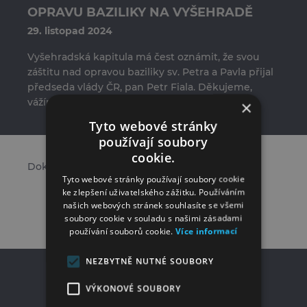
OPRAVU BAZILIKY NA VYŠEHRADĚ
29. listopad 2024
Vyšehradská kapitula má čest oznámit, že svou
záštitu nad opravou baziliky sv. Petra a Pavla přijal
předseda vlády ČR, pan Petr Fiala. Děkujeme,
×
vážíme si této podpory.
Tyto webové stránky
používají soubory
cookie.
Dokument ke stažení
zde
.
Tyto webové stránky používají soubory cookie
ke zlepšení uživatelského zážitku. Používáním
našich webových stránek souhlasíte se všemi
ZPĚT NA SEZNAM
soubory cookie v souladu s našimi zásadami
používání souborů cookie.
Více informací
NEZBYTNĚ NUTNÉ SOUBORY
VÝKONOVÉ SOUBORY