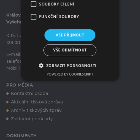
SOUBORY CÍLENÍ
Královská kolegiátní kapitula sv. Petra a Pavla na
FUNKČNÍ SOUBORY
Vyšehradě
VŠE PŘIJMOUT
K Rotundě 100/10
128 00 Praha 2-Vyšehrad
VŠE ODMÍTNOUT
E-mail:
info@kkvys.cz
Telefon:
+420 224 911 353
ZOBRAZIT PODROBNOSTI
Mobil:
+420 602 495 518
POWERED BY COOKIESCRIPT
PRO MÉDIA
Kontaktní osoba
Ing. Erika Tučková
Aktuální tisková zpráva
erika.tuckova@kkvys.cz
Archiv tiskových zpráv
+420 724 557 835
Základní podklady
DOKUMENTY