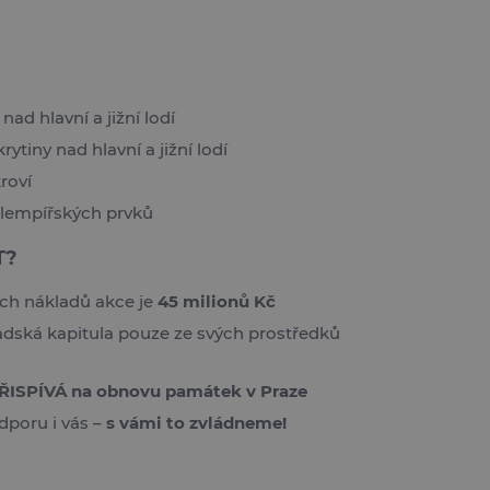
ad hlavní a jižní lodí
rytiny nad hlavní a jižní lodí
roví
lempířských prvků
T?
ch nákladů akce je
45 milionů Kč
adská kapitula pouze ze svých prostředků
ŘISPÍVÁ na obnovu památek v Praze
dporu i vás –
s vámi to zvládneme!