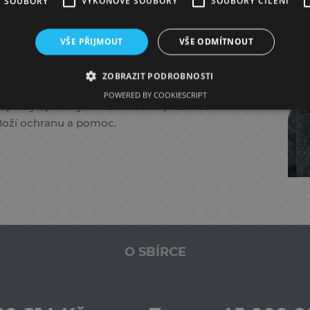
É SOUBORY
VÝKONOVÉ SOUBORY
SOUBORY CÍLENÍ
ekonstrukcí. Ale zub času, divoké
 období poslední rekonstrukce jsou
ě předků. Stav střechy se rychle
VŠE PŘIJMOUT
VŠE ODMÍTNOUT
do kleneb, maleb a dalších prvků chrámu.
ou malé. Snažíme se prostředky získávat z
ZOBRAZIT PODROBNOSTI
 vás prosím o pomoc. Vám všem, kteří nás
POWERED BY COOKIESCRIPT
pituly upřímný dík. Za dárce a příznivce
Boží ochranu a pomoc.
O SBÍRCE