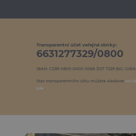
Transparentní účet veřejné sbírky:
6631277329/0800
IBAN: CZ89 0800 0000 0066 3127 7329 BIC: GIB
Stav transparentního účtu můžete sledovat
on-li
zde
.