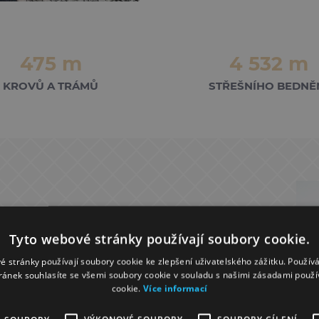
475 m
4 532 m
KROVŮ A TRÁMŮ
STŘEŠNÍHO BEDNĚ
Tyto webové stránky používají soubory cookie.
orie, tak i živý symbol naší země.
e i bazilika sv. Petra a Pavla. Prošla za
é stránky používají soubory cookie ke zlepšení uživatelského zážitku. Použív
ránek souhlasíte se všemi soubory cookie v souladu s našimi zásadami použí
e číst naše dějiny se všemi rozkvěty i
cookie.
Více informací
u. Každá generace se vpisuje do těchto
baziliku v poměrně slušném stavu, protože