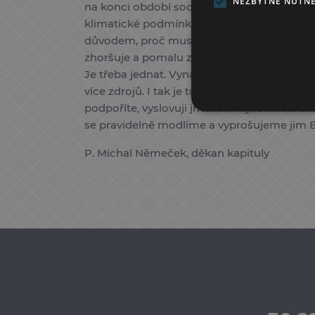
NEZBYTNĚ NUTN
na konci období socialismu prošla velkou r
klimatické podmínky a mizerné materiály z
důvodem, proč musíme pokračovat ve štafet
zhoršuje a pomalu začíná hrozit protečení 
Je třeba jednat. Vynaložené náklady nebud
více zdrojů. I tak je to ale náročné. Proto
podpoříte, vyslovuji jménem Vyšehradské ka
se pravidelně modlíme a vyprošujeme jim 
P. Michal Němeček, děkan kapituly