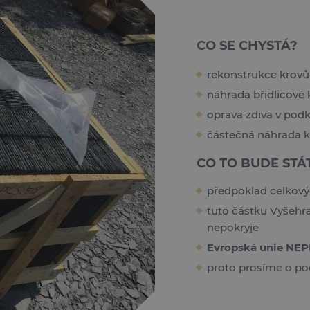
CO SE CHYSTÁ?
rekonstrukce krovů n
náhrada břidlicové k
oprava zdiva v podk
částečná náhrada k
CO TO BUDE STÁ
předpoklad celkový
tuto částku Vyšehr
nepokryje
Evropská unie NEP
proto prosíme o po