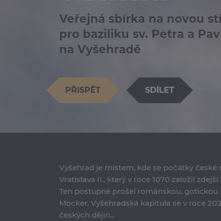
Veřejná sbírka na novou s
pro baziliku sv. Petra a Pav
na Vyšehradě
PŘISPĚT
SDÍLET
Vyšehrad je místem, kde se počátky české 
Vratislava II., který v roce 1070 založil zde
Ten postupně prošel románskou, gotickou i
Mocker. Vyšehradská kapitula se v roce 2024 
českých dějin...