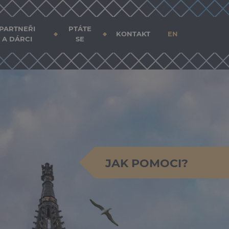
PARTNEŘI
PTÁTE
KONTAKT
EN
A DÁRCI
SE
JAK POMOCI?