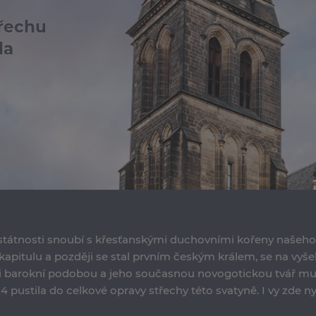
třechu
la
státnosti snoubí s křesťanskými duchovními kořeny našeho
jší kapitulu a později se stal prvním českým králem, se na vyš
 barokní podobou a jeho současnou novogotickou tvář mu v 
pustila do celkové opravy střechy této svatyně. I vy zde nyn