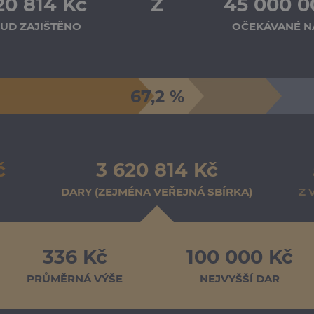
20 814 Kč
Z
45 000 0
UD ZAJIŠTĚNO
OČEKÁVANÉ N
67,2 %
č
3 620 814 Kč
DARY (ZEJMÉNA VEŘEJNÁ SBÍRKA)
Z 
336 Kč
100 000 Kč
PRŮMĚRNÁ VÝŠE
NEJVYŠŠÍ DAR