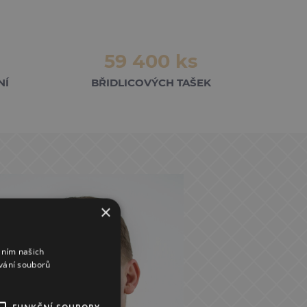
59 400 ks
NÍ
BŘIDLICOVÝCH TAŠEK
×
áním našich
vání souborů