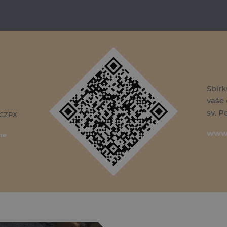
Sbírk
vaše 
sv. P
ACZPX
www.
ne