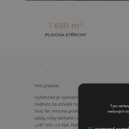
2
1 650 m
PLOCHA STŘECHY
Milí přátelé,
Vyšehrad je významným místem jak naší hist
Jedním ze středů tohoto symbolického místa j
Tyto webov
webových st
tisíc let mnoha podobami. Na jejích zdech lz
pády, roky bohaté i strašlivá údobí propad
„zdí" tím, co žije. Naše generace převzala 