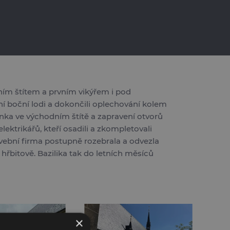
ním štítem a prvním vikýřem i pod
í boční lodi a dokončili oplechování kolem
énka ve východním štítě a zapravení otvorů
ktrikářů, kteří osadili a zkompletovali
avební firma postupně rozebrala a odvezla
hřbitově. Bazilika tak do letních měsíců
×