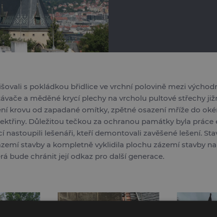
šovali s pokládkou břidlice ve vrchní polovině mezi východ
vače a měděné krycí plechy na vrcholu pultové střechy jižn
izení krovu od zapadané omítky, zpětné osazení mříže do ok
řiny. Důležitou tečkou za ochranou památky byla práce ele
 nastoupili lešenáři, kteří demontovali zavěšené lešení. St
ázemí stavby a kompletně vyklidila plochu zázemí stavby na 
rá bude chránit její odkaz pro další generace.