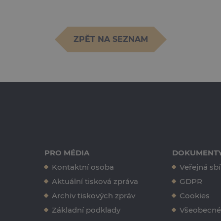
ZPĚT NA SEZNAM
PRO MÉDIA
DOKUMENT
Kontaktní osoba
Veřejná sbí
Ing. Erika Tučková
Aktuální tisková zpráva
GDPR
erika.tuckova@kkvys.cz
Archiv tiskových zpráv
Cookies
+420 724 557 835
Základní podklady
Všeobecné