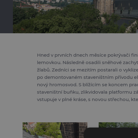
Hned v prvních dnech měsíce pokrývači fini
lemovkou. Následně osadili sněhové zachytá
žlabů. Zedníci se mezitím postarali o vykl
po demontovaném staveništním přívodu elekt
nový hromosvod. S blížícím se koncem prací
staveništní buňku, zlikvidovala platformu z
vstupuje v plné kráse, s novou střechou, kte