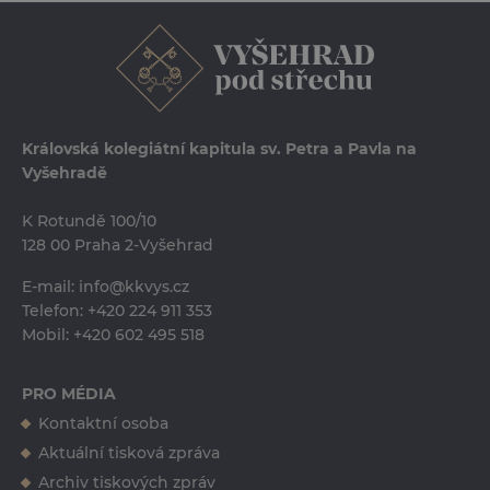
Královská kolegiátní kapitula sv. Petra a Pavla na
Vyšehradě
K Rotundě 100/10
128 00 Praha 2-Vyšehrad
E-mail:
info@kkvys.cz
Telefon:
+420 224 911 353
Mobil:
+420 602 495 518
PRO MÉDIA
Kontaktní osoba
Ing. Erika Tučková
Aktuální tisková zpráva
erika.tuckova@kkvys.cz
Archiv tiskových zpráv