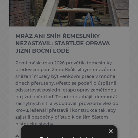
MRÁZ ANI SNÍH ŘEMESLNÍKY
NEZASTAVIL: STARTUJE OPRAVA
JIŽNÍ BOČNÍ LODĚ
První měsíc roku 2026 prověřila řemeslníky
především paní Zima. Kvůli silným mrazům a
sněžení musely být venkovní práce v mnoha
dnech přerušeny. Přesto se podařilo úspěšně
odstartovat poslední etapu oprav zaměřenou
na jižní boční loď. Tesaři zde zahájili demontáž
záchytných sítí a vybudovali provizorní vlez do
krovu, lešenáři přestavěli konstrukce tak, aby
zajistili bezpečný přístup k dalším částem
historické stavby.
×
3. únor 2026