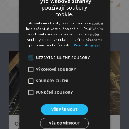
Tyto webové stránky
více
používají soubory
cookie.
DALŠÍ ČLÁNKY
Tyto webové stránky používají soubory cookie
ke zlepšení uživatelského zážitku. Používáním
našich webových stránek souhlasíte se všemi
soubory cookie v souladu s našimi zásadami
GALERIE
používání souborů cookie.
Více informací
NEZBYTNĚ NUTNÉ SOUBORY
VÝKONOVÉ SOUBORY
SOUBORY CÍLENÍ
FUNKČNÍ SOUBORY
VŠE PŘIJMOUT
VŠE ODMÍTNOUT
Oprava střechy nad presbytářem v