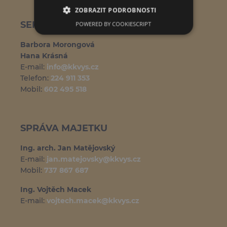
ZOBRAZIT PODROBNOSTI
POWERED BY COOKIESCRIPT
SEKRETARIÁT
Barbora Morongová
Hana Krásná
E-mail:
info@kkvys.cz
Telefon:
224 911 353
Mobil:
602 495 518
SPRÁVA MAJETKU
Ing. arch. Jan Matějovský
E-mail:
jan.matejovsky@kkvys.cz
Mobil:
737 867 687
Ing. Vojtěch Macek
E-mail:
vojtech.macek@kkvys.cz