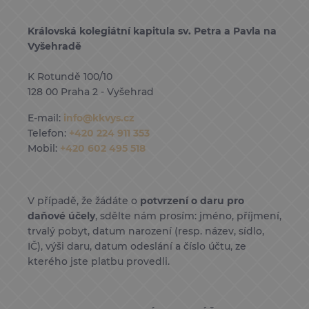
Královská kolegiátní kapitula sv. Petra a Pavla na
Vyšehradě
K Rotundě 100/10
128 00 Praha 2 - Vyšehrad
E-mail:
info@kkvys.cz
Telefon:
+420 224 911 353
Mobil:
+420 602 495 518
V případě, že žádáte o
potvrzení o daru pro
daňové účely
, sdělte nám prosím: jméno, příjmení,
trvalý pobyt, datum narození (resp. název, sídlo,
IČ), výši daru, datum odeslání a číslo účtu, ze
kterého jste platbu provedli.