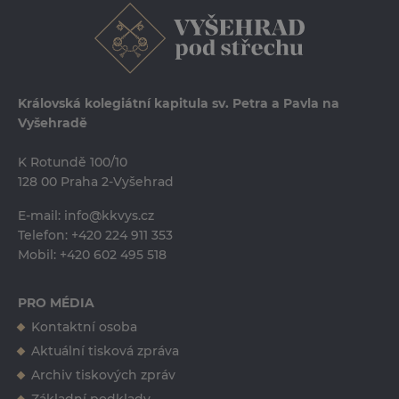
Královská kolegiátní kapitula sv. Petra a Pavla na
Vyšehradě
K Rotundě 100/10
128 00 Praha 2-Vyšehrad
E-mail:
info@kkvys.cz
Telefon:
+420 224 911 353
Mobil:
+420 602 495 518
PRO MÉDIA
Kontaktní osoba
Ing. Erika Tučková
Aktuální tisková zpráva
erika.tuckova@kkvys.cz
Archiv tiskových zpráv
+420 724 557 835