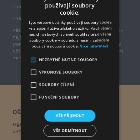
používají soubory
- na adrese Štulcova, 128 00 Praha 2-Vyšehrad;
cookie.
- na souřadnicích 50.0644244N, 14.4178397E.
Tyto webové stránky používají soubory cookie
ke zlepšení uživatelského zážitku. Používáním
Pěšky se k nám dostanete dle přiložené mapky -
našich webových stránek souhlasíte se všemi
nejlépe od stanice metra C Vyšehrad nebo od
soubory cookie v souladu s našimi zásadami
tramvajové zastávky Výtoň. Pevnost Vyšehrad je
používání souborů cookie.
Více informací
pěší zónou, přijedete-li autem, zaparkujte prosím
mimo pevnost.
NEZBYTNĚ NUTNÉ SOUBORY
VÝKONOVÉ SOUBORY
SOUBORY CÍLENÍ
NÁŠ TÝM
FUNKČNÍ SOUBORY
DĚKAN KAPITULY
VŠE PŘIJMOUT
Mgr. Ing. Michal Němeček
VŠE ODMÍTNOUT
E-mail:
michal.nemecek@kkvys.cz