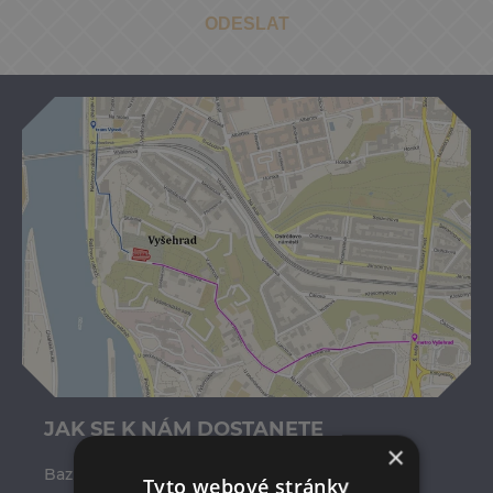
ODESLAT
JAK SE K NÁM DOSTANETE
×
Bazilika sv. Petra a Pavla se nachází:
Tyto webové stránky