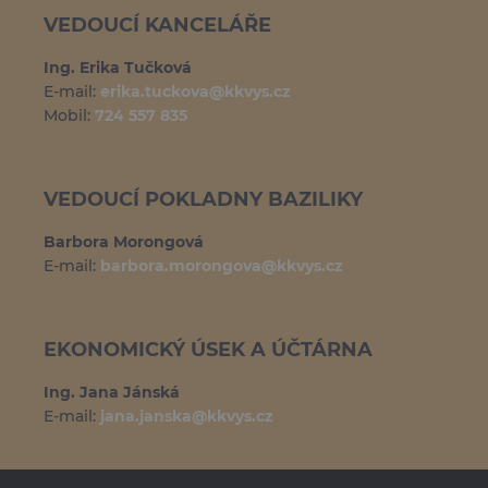
VEDOUCÍ KANCELÁŘE
Ing. Erika Tučková
E-mail:
erika.tuckova@kkvys.cz
Mobil:
724 557 835
VEDOUCÍ POKLADNY BAZILIKY
Barbora Morongová
E-mail:
barbora.morongova@kkvys.cz
EKONOMICKÝ ÚSEK A ÚČTÁRNA
Ing. Jana Jánská
E-mail:
jana.janska@kkvys.cz