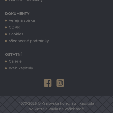
Základní podklady
DOKUMENTY
Veřejná sbírka
GDPR
Cookies
Všeobecné podmínky
OSTATNÍ
Galerie
Web kapituly
1070-2026 © Královská kolegiátní kapitula
sv. Petra a Pavla na Vyšehradě