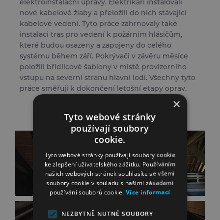
elektroinstalační úpravy. Elektrikáři instalovali
nové kabelové žlaby a přeložili do nich stávající
kabelové vedení. Tyto práce zahrnovaly také
instalaci tras pro vedení k požárním hlásičům,
které budou osazeny a zapojeny do celého
systému během září. Pokrývači v závěru měsíce
položili břidlicové šablony v místě provizorního
vstupu na severní stranu hlavní lodi. Všechny tyto
práce směřují k dokončení letošní etapy oprav.
×
Tyto webové stránky
používají soubory
cookie.
Tyto webové stránky používají soubory cookie
ke zlepšení uživatelského zážitku. Používáním
našich webových stránek souhlasíte se všemi
soubory cookie v souladu s našimi zásadami
používání souborů cookie.
Více informací
NEZBYTNĚ NUTNÉ SOUBORY