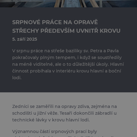
SRPNOVÉ PRÁCE NA OPRAVĚ
STŘECHY PŘEDEVŠÍM UVNITŘ KROVU
5. září 2025
V srpnu práce na střeše baziliky sv. Petra a Pavla
pokračovaly plným tempem, i když se soustředily
na méně viditelné, ale o to důležitější úkoly. Hlavní
činnost probíhala v interiéru krovu hlavní a boční
lodi.
Zedníci se zaměřili na opravy zdiva, zejména na
schodišti u jižní věže. Tesaři dokončili zábradlí u
technické lávky v krovu hlavní lodi.
Významnou částí srpnových prací byly