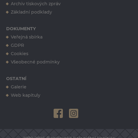
erika.tuckova@kkvys.cz
Archiv tiskových zpráv
+420 724 557 835
Základní podklady
DOKUMENTY
Veřejná sbírka
GDPR
Cookies
Všeobecné podmínky
OSTATNÍ
Galerie
Web kapituly