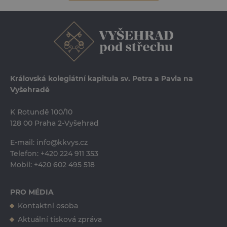
Královská kolegiátní kapitula sv. Petra a Pavla na
Vyšehradě
K Rotundě 100/10
128 00 Praha 2-Vyšehrad
E-mail:
info@kkvys.cz
Telefon:
+420 224 911 353
Mobil:
+420 602 495 518
PRO MÉDIA
Kontaktní osoba
Ing. Erika Tučková
Aktuální tisková zpráva