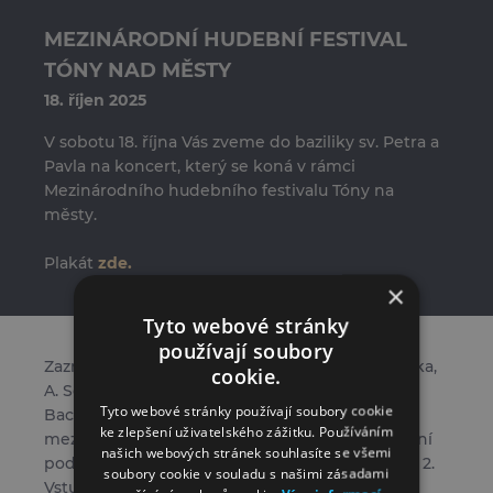
MEZINÁRODNÍ HUDEBNÍ FESTIVAL
TÓNY NAD MĚSTY
18. říjen 2025
V sobotu 18. října Vás zveme do baziliky sv. Petra a
Pavla na koncert, který se koná v rámci
Mezinárodního hudebního festivalu Tóny na
městy.
Plakát
zde.
×
Tyto webové stránky
používají soubory
Zazní skladby D. Zipolliho, A. Stradelly, C. Francka,
cookie.
A. Scarlattiho, A. Caldara, D. Buxtehudeho, J.S.
Tyto webové stránky používají soubory cookie
Bacha a W.A. Mozarta. Účinkují Edita Randová –
ke zlepšení uživatelského zážitku. Používáním
mezzosoprán a Filip Šťovíček – varhany. Finanční
našich webových stránek souhlasíte se všemi
podporu koncertu poskytla Městská část Prahy 2.
soubory cookie v souladu s našimi zásadami
Vstupné dobrovolné, výtěžek bude věnován na