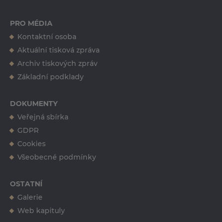
PRO MÉDIA
Kontaktní osoba
Ing. Erika Tučková
Aktuální tisková zpráva
erika.tuckova@kkvys.cz
Archiv tiskových zpráv
+420 724 557 835
Základní podklady
DOKUMENTY
Veřejná sbírka
GDPR
Cookies
Všeobecné podmínky
OSTATNÍ
Galerie
Web kapituly