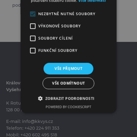
používání souborů cookie.
Více informací
podporu probíhající opravy střechy baziliky.
NEZBYTNĚ NUTNÉ SOUBORY
VÝKONOVÉ SOUBORY
ZPĚT NA SEZNAM
SOUBORY CÍLENÍ
FUNKČNÍ SOUBORY
VŠE PŘIJMOUT
VŠE ODMÍTNOUT
Královská kolegiátní kapitula sv. Petra a Pavla na
Vyšehradě
ZOBRAZIT PODROBNOSTI
K Rotundě 100/10
POWERED BY COOKIESCRIPT
128 00 Praha 2-Vyšehrad
E-mail:
info@kkvys.cz
Telefon:
+420 224 911 353
Mobil:
+420 602 495 518