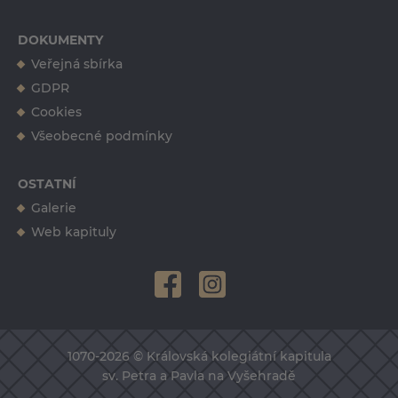
DOKUMENTY
Veřejná sbírka
GDPR
Cookies
Všeobecné podmínky
OSTATNÍ
Galerie
Web kapituly
1070-2026 © Královská kolegiátní kapitula
sv. Petra a Pavla na Vyšehradě