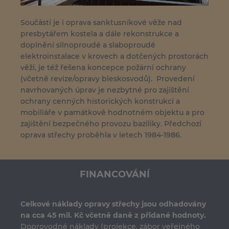
Součástí je i oprava sanktusníkové věže nad
presbytářem kostela a dále rekonstrukce a
doplnění silnoproudé a slaboproudé
elektroinstalace v krovech a dotčených prostorách
věží, je též řešena koncepce požární ochrany
(včetně revize/opravy bleskosvodů). Provedení
navrhovaných úprav je nezbytné pro zajištění
ochrany cenných historických konstrukcí a
mobiliáře v památkově hodnotném objektu a pro
zajištění bezpečného provozu baziliky. Předchozí
oprava střechy proběhla v letech 1984-1986.
FINANCOVÁNÍ
Celkové náklady opravy střechy jsou odhadovány
na cca 45 mil. Kč včetně daně z přidané hodnoty.
Doprovodné náklady (projekce, zábor veřejného