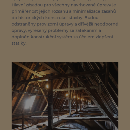
Hlavní zásadou pro všechny navrhované úpravy je
přiměřenost jejich rozsahu a minimalizace zásahů
do historických konstrukcí stavby. Budou
odstraněny provizorní úpravy a dřívější neodborné
opravy, vyřešeny problémy se zatékáním a
doplněn konstrukční systém za účelem zlepšení
statiky.