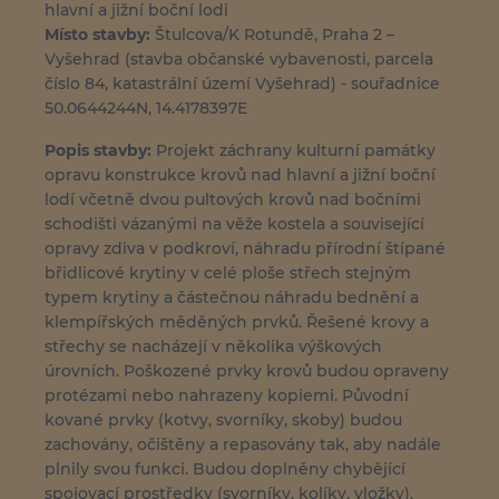
hlavní a jižní boční lodi
Místo stavby:
Štulcova/K Rotundě, Praha 2 –
Vyšehrad (stavba občanské vybavenosti, parcela
číslo 84, katastrální území Vyšehrad) - souřadnice
50.0644244N, 14.4178397E
Popis stavby:
Projekt záchrany kulturní památky
opravu konstrukce krovů nad hlavní a jižní boční
lodí včetně dvou pultových krovů nad bočními
schodišti vázanými na věže kostela a související
opravy zdiva v podkroví, náhradu přírodní štípané
břidlicové krytiny v celé ploše střech stejným
typem krytiny a částečnou náhradu bednění a
klempířských měděných prvků. Řešené krovy a
střechy se nacházejí v několika výškových
úrovních. Poškozené prvky krovů budou opraveny
protézami nebo nahrazeny kopiemi. Původní
kované prvky (kotvy, svorníky, skoby) budou
zachovány, očištěny a repasovány tak, aby nadále
plnily svou funkci. Budou doplněny chybějící
spojovací prostředky (svorníky, kolíky, vložky).