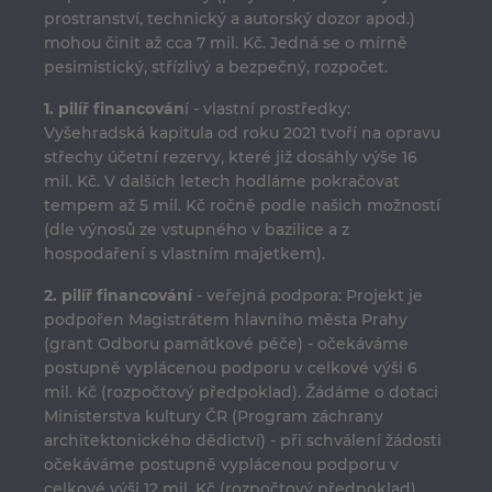
prostranství, technický a autorský dozor apod.)
mohou činit až cca 7 mil. Kč. Jedná se o mírně
pesimistický, střízlivý a bezpečný, rozpočet.
1. pilíř financován
í - vlastní prostředky:
Vyšehradská kapitula od roku 2021 tvoří na opravu
střechy účetní rezervy, které již dosáhly výše 16
mil. Kč. V dalších letech hodláme pokračovat
tempem až 5 mil. Kč ročně podle našich možností
(dle výnosů ze vstupného v bazilice a z
hospodaření s vlastním majetkem).
2. pilíř financování
- veřejná podpora: Projekt je
podpořen Magistrátem hlavního města Prahy
(grant Odboru památkové péče) - očekáváme
postupně vyplácenou podporu v celkové výši 6
mil. Kč (rozpočtový předpoklad). Žádáme o dotaci
Ministerstva kultury ČR (Program záchrany
architektonického dědictví) - při schválení žádosti
očekáváme postupně vyplácenou podporu v
celkové výši 12 mil. Kč (rozpočtový předpoklad).