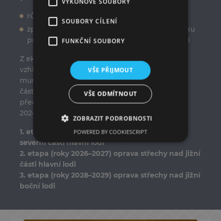
VÝKONOVÉ SOUBORY
růst cen materiálu a práce
SOUBORY CÍLENÍ
zpomalení průběhu prací z důvodu nedostatku
FUNKČNÍ SOUBORY
prostředků (vůči plánu) nebo jiných okolností
Z ekonomických a organizačních důvodů a
VŠE PŘIJMOUT
vzhledem k použití přírodní břidlicové krytiny
musí obnova střechy probíhat po ucelených
částech. Opravu bude nutné rozložit na etapy,
VŠE ODMÍTNOUT
předpokládáme tři dvouleté etapy během let
2024-2029:
ZOBRAZIT PODROBNOSTI
POWERED BY COOKIESCRIPT
1. etapa (roky 2024–2025) oprava střechy nad
severní části hlavní lodi
2. etapa (roky 2026–2027) oprava střechy nad jižní
části hlavní lodi
3. etapa (roky 2028–2029) oprava střechy nad jižní
boční lodi