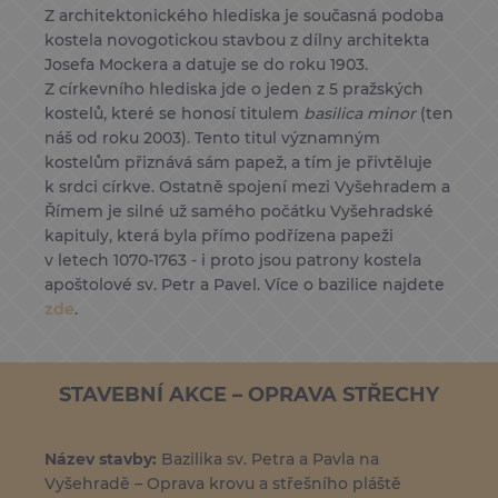
Z architektonického hlediska je současná podoba
kostela novogotickou stavbou z dílny architekta
Josefa Mockera a datuje se do roku 1903.
Z církevního hlediska jde o jeden z 5 pražských
kostelů, které se honosí titulem
basilica minor
(ten
náš od roku 2003). Tento titul významným
kostelům přiznává sám papež, a tím je přivtěluje
k srdci církve. Ostatně spojení mezi Vyšehradem a
Římem je silné už samého počátku Vyšehradské
kapituly, která byla přímo podřízena papeži
v letech 1070-1763 - i proto jsou patrony kostela
apoštolové sv. Petr a Pavel. Více o bazilice najdete
zde
.
STAVEBNÍ AKCE – OPRAVA STŘECHY
Název stavby:
Bazilika sv. Petra a Pavla na
Vyšehradě – Oprava krovu a střešního pláště