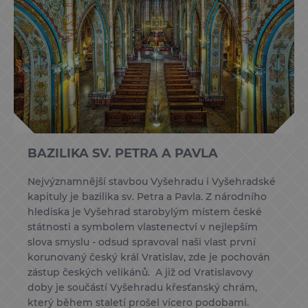
BAZILIKA SV. PETRA A PAVLA
Nejvýznamnější stavbou Vyšehradu i Vyšehradské
kapituly je bazilika sv. Petra a Pavla. Z národního
hlediska je Vyšehrad starobylým místem české
státnosti a symbolem vlastenectví v nejlepším
slova smyslu - odsud spravoval naši vlast první
korunovaný český král Vratislav, zde je pochován
zástup českých velikánů.
A již od Vratislavovy
doby je součástí Vyšehradu křesťanský chrám,
který během staletí prošel vícero podobami.