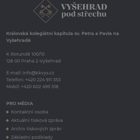
Královská kolegiátní kapitula sv. Petra a Pavla na
Vyšehradě
K Rotundě 100/10
128 00 Praha 2-Vyšehrad
E-mail:
info@kkvys.cz
Telefon:
+420 224 911 353
Mobil:
+420 602 495 518
PRO MÉDIA
Kontaktní osoba
Ing. Erika Tučková
Aktuální tisková zpráva
erika.tuckova@kkvys.cz
Archiv tiskových zpráv
+420 724 557 835
Základní podklady