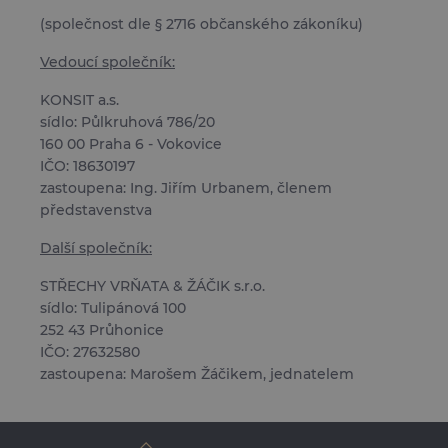
(společnost dle § 2716 občanského zákoníku)
Vedoucí společník:
KONSIT a.s.
sídlo: Půlkruhová 786/20
160 00 Praha 6 - Vokovice
IČO: 18630197
zastoupena: Ing. Jiřím Urbanem, členem
představenstva
Další společník:
STŘECHY VRŇATA & ŽÁČIK s.r.o.
sídlo: Tulipánová 100
252 43 Průhonice
IČO: 27632580
zastoupena: Marošem Žáčikem, jednatelem