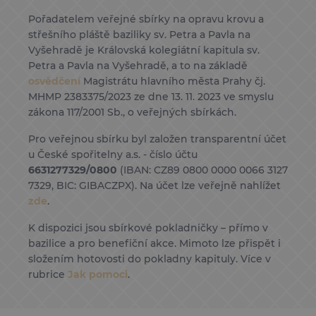
Pořadatelem veřejné sbírky na opravu krovu a
střešního pláště baziliky sv. Petra a Pavla na
Vyšehradě je Královská kolegiátní kapitula sv.
Petra a Pavla na Vyšehradě, a to na základě
osvědčení
Magistrátu hlavního města Prahy čj.
MHMP 2383375/2023 ze dne 13. 11. 2023 ve smyslu
zákona 117/2001 Sb., o veřejných sbírkách.
Pro veřejnou sbírku byl založen transparentní účet
u České spořitelny a.s. - číslo účtu
6631277329/0800
(IBAN: CZ89 0800 0000 0066 3127
7329, BIC: GIBACZPX). Na účet lze veřejně nahlížet
zde
.
K dispozici jsou sbírkové pokladničky – přímo v
bazilice a pro benefiční akce. Mimoto lze přispět i
složením hotovosti do pokladny kapituly. Více v
rubrice
Jak pomoci
.